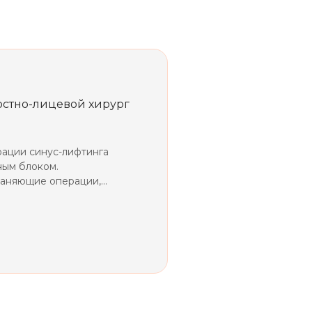
люстно-лицевой хирург
рации синус-лифтинга
ным блоком.
раняющие операции,
зований ЧЛО.