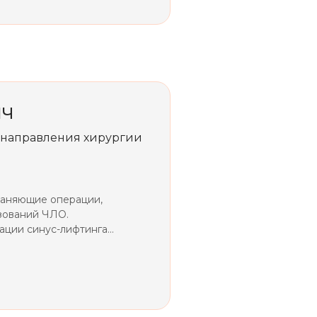
ИЧ
т направления хирургии
раняющие операции,
зований ЧЛО.
ации синус-лифтинга
ным блоком.