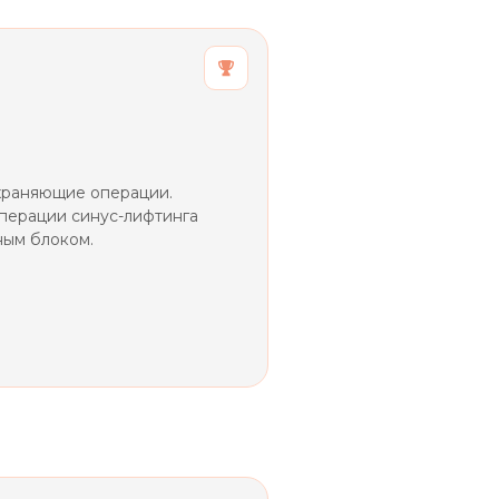
храняющие операции.
перации синус-лифтинга
ным блоком.