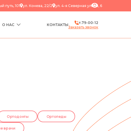
ый путь, 101
ул. Конева, 22/2
ул. ​4-я Северная улица, 6
т.
79-00-12
О НАС
КОНТАКТЫ
Заказать звонок
Ортодонты
Ортопеды
е врачи