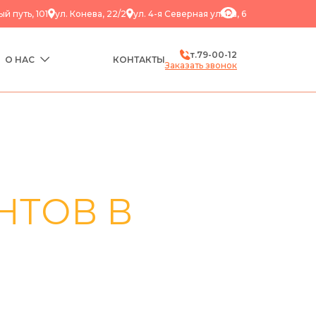
ый путь, 101
ул. Конева, 22/2
ул. ​4-я Северная улица, 6
т.
79-00-12
О НАС
КОНТАКТЫ
Заказать звонок
НТОВ В