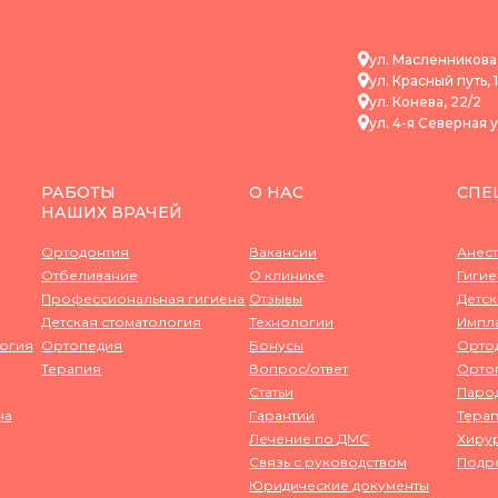
ул. Масленникова,
ул. Красный путь, 
ул. Конева, 22/2
ул. ​4-я Северная 
РАБОТЫ
О НАС
СПЕ
НАШИХ ВРАЧЕЙ
Ортодонтия
Вакансии
Анес
Отбеливание
О клинике
Гигие
Профессиональная гигиена
Отзывы
Детск
Детская стоматология
Технологии
Импл
логия
Ортопедия
Бонусы
Орто
Терапия
Вопрос/ответ
Орто
Статьи
Паро
на
Гарантии
Терап
Лечение по ДМС
Хиру
Связь с руководством
Подр
Юридические документы