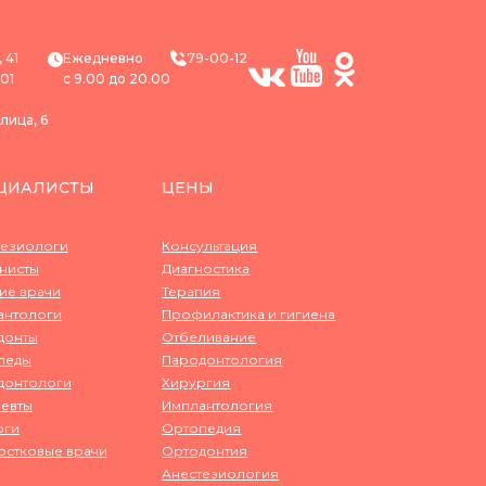
 41
Ежедневно
79-00-12
101
с 9.00 до 20.00
улица, 6
ЦИАЛИСТЫ
ЦЕНЫ
тезиологи
Консультация
нисты
Диагностика
ие врачи
Терапия
антологи
Профилактика и гигиена
донты
Отбеливание
педы
Пародонтология
донтологи
Хирургия
евты
Имплантология
рги
Ортопедия
остковые врачи
Ортодонтия
Анестезиология